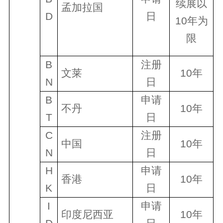
续展
以
孟加拉国
D
日
10年为
限
B
注册
文莱
10
年
N
日
B
申
请
不丹
10
年
T
日
C
注册
中国
10
年
N
日
H
申
请
香港
10
年
K
日
I
申
请
印度尼西
亚
10
年