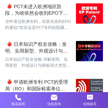
09:27广西听全文欧盟外观设计新规
PCT未进入欧洲地区阶
重大变革，2026 年 7 月 1 日正式实
段，为啥依然会收到EPO下发
施     2026年3月19日，欧盟正式发
的通知？
布两项全新法规：《欧盟实施条例
没申请过欧洲专利，却莫名收到EPO
(EU)2026/138》与《欧盟授权条例
的通知?其实这是PCT专利的隐藏规
(EU)2026/137》，明确新规将于
则所致，超期未落地欧洲阶段便会触
2026年7月1日正式落地实施。新规
发提醒。好在收到通知并非彻底失
日本知识产权全攻略：发
实施...
效，仍有专属补救窗口期。本文将为
明、实用新型、外观设计与商
你解答这一常见疑问，并详解恢复方
标申请指南（2026最新版）
法和费用标准。
日本知识产权全攻略:详解发明、实
用新型、外观设计与商标四大类型的
申请渠道、必备材料、审查流程及
2026年最新政策，涵盖JPO官费标准
申请欧洲专利 PCT的受理
与费用减免制度，助力企业高效布局
局（RO）和国际检索单位
日本市场。
(ISA)究竟怎么选？
PCT国际申请凭借一次提交、多国生
效的优势，是中国企业海外专利布局
电话咨询
信息咨询
在线留言